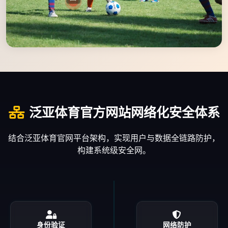
泛亚体育官方网站网络化安全体系
结合泛亚体育官网平台架构，实现用户与数据全链路防护，
构建系统级安全网。
身份验证
网络防护