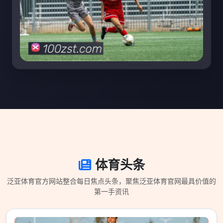
体育头条
泛亚体育官方网站整合每日焦点头条，聚焦泛亚体育官网最具价值的
第一手资讯