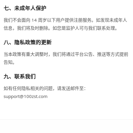
七、未成年人保护
我们不会面向 14 周岁以下用户提供注册服务。如发现未成年人
信息，我们将及时删除。如您是监护人可与我们联系处理。
八、隐私政策的更新
当本政策有重大调整时，我们将通过平台公告、推送等方式提前
告知。
九、联系我们
如有任何隐私相关的问题，请发送邮件至：
support@100zst.com