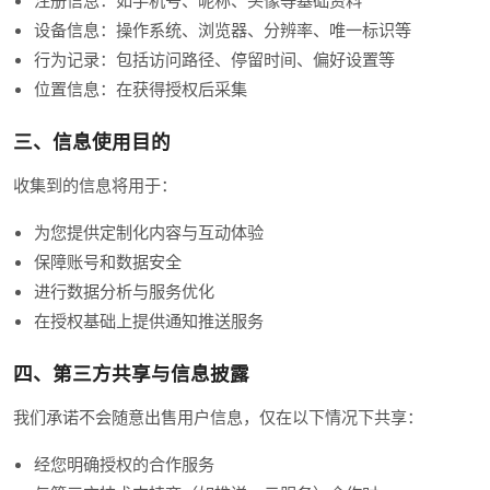
注册信息：如手机号、昵称、头像等基础资料
设备信息：操作系统、浏览器、分辨率、唯一标识等
行为记录：包括访问路径、停留时间、偏好设置等
位置信息：在获得授权后采集
三、信息使用目的
收集到的信息将用于：
为您提供定制化内容与互动体验
保障账号和数据安全
进行数据分析与服务优化
在授权基础上提供通知推送服务
四、第三方共享与信息披露
我们承诺不会随意出售用户信息，仅在以下情况下共享：
经您明确授权的合作服务