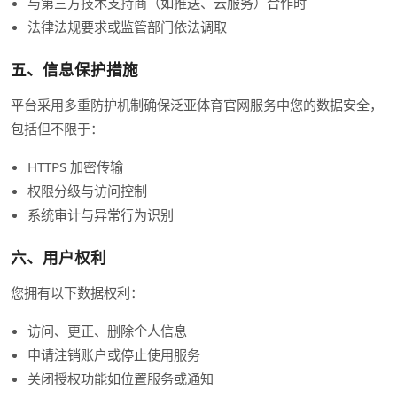
与第三方技术支持商（如推送、云服务）合作时
法律法规要求或监管部门依法调取
五、信息保护措施
平台采用多重防护机制确保泛亚体育官网服务中您的数据安全，
包括但不限于：
HTTPS 加密传输
权限分级与访问控制
系统审计与异常行为识别
六、用户权利
您拥有以下数据权利：
访问、更正、删除个人信息
申请注销账户或停止使用服务
关闭授权功能如位置服务或通知