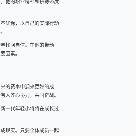
舞。他的职业精神和拼搏态度
。
毫不犹豫，以自己的实际行动
心。
新星找回自信。在他的带动
重要因素。
下来的赛事中迎来更好的成
所有人齐心协力，共同奋战。
，新一代年轻小将将在成长过
变成现实。只要全体成员一起