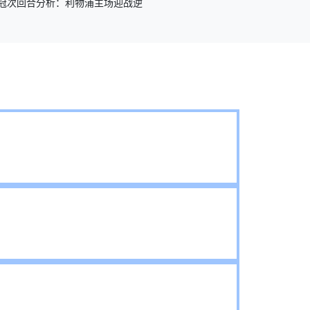
冠次回合分析：利物浦主场迎战逆