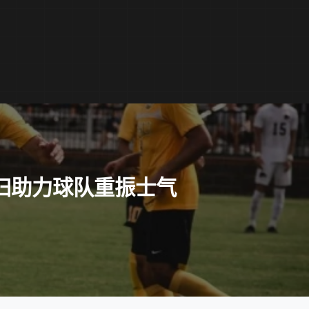
归助力球队重振士气