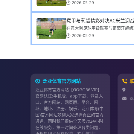
2026-05-29
意甲与葡超精彩对决AC米兰迎
在意大利足球甲级联赛与葡萄牙超级联
2026-05-29
泛亚体育官方网站
泛亚体育官方网站【GOGO56.VIP】
官网认证:手机版、app下载、登录入
s
口、官方网站、网页版、平台、网
址、地址、注册、娱乐，泛亚体育(中
国)官方网站欢迎大家选择真正的官方
通道，同时我们提供全天候7x24小时
在线服务，第一时间处理各类问题，
正规集团平台有保障，欢迎体验！