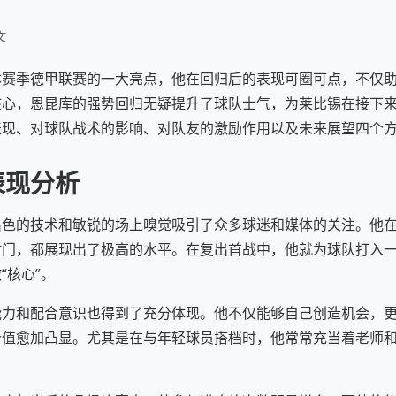
文
本赛季德甲联赛的一大亮点，他在回归后的表现可圈可点，不仅
核心，恩昆库的强势回归无疑提升了球队士气，为莱比锡在接下
表现、对球队战术的影响、对队友的激励作用以及未来展望四个
表现分析
出色的技术和敏锐的场上嗅觉吸引了众多球迷和媒体的关注。他
射门，都展现出了极高的水平。在复出首战中，他就为球队打入
“核心”。
能力和配合意识也得到了充分体现。他不仅能够自己创造机会，
价值愈加凸显。尤其是在与年轻球员搭档时，他常常充当着老师