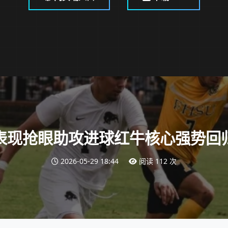
表现抢眼助攻进球红牛核心强势回
2026-05-29 18:44
阅读 112 次