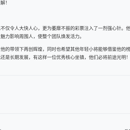
而解！
现不仅令人大快人心，更为萎靡不振的彩票注入了一剂强心针。
人魅力影响周围人，使整个团队焕发活力。
在他的带领下再创辉煌，同时也希望其他年轻小将能够借鉴他的
标还是长期发展，有这样一位优秀核心坐镇，他们必将前途光明